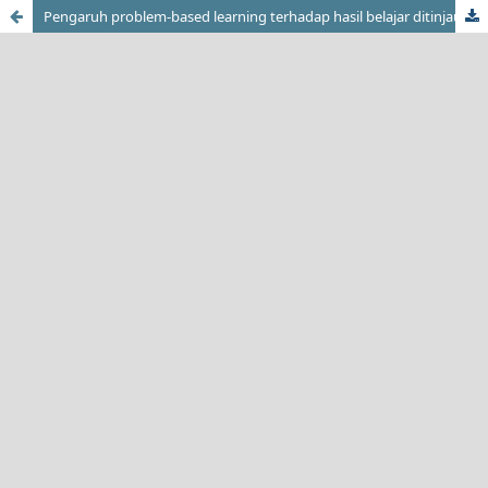
Pengaruh problem-based learning terhadap hasil belajar ditinjau dari motivasi belajar PLC di SMK