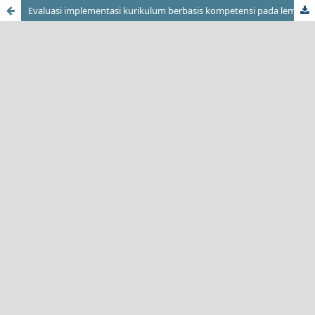
Evaluasi implementasi kurikulum berbasis kompetensi pada lembaga kursus dan pelatihan (LKP) program otomotif DIY