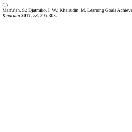
(1)
Marfu’ah, S.; Djatmiko, I. W.; Khairudin, M. Learning Goals Achiev
Kejuruan
2017
,
23
, 295-303.