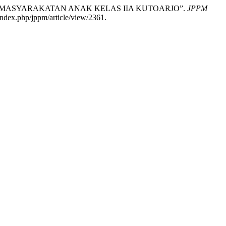
GA PEMASYARAKATAN ANAK KELAS IIA KUTOARJO”.
JPPM
index.php/jppm/article/view/2361.