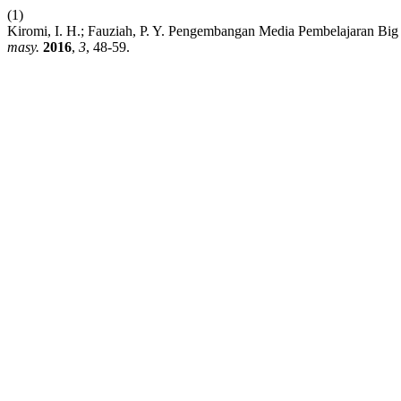
(1)
Kiromi, I. H.; Fauziah, P. Y. Pengembangan Media Pembelajaran B
masy.
2016
,
3
, 48-59.