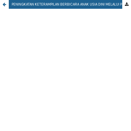
PENINGKATAN KETERAMPILAN BERBICARA ANAK USIA DINI MELALUI PERMAINAN SANDIWARA BONEKA