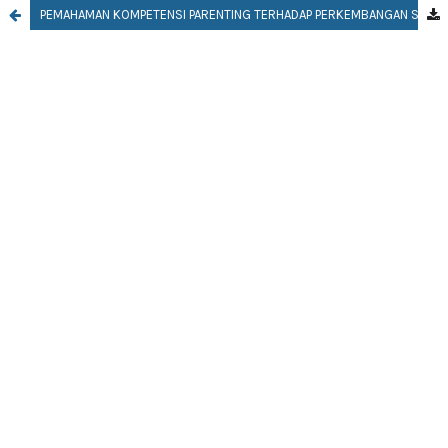
PEMAHAMAN KOMPETENSI PARENTING TERHADAP PERKEMBANGAN SOSIAL ANAK (STUDI KASUS PADA KELOMPOK BERMAIN DI PAKEM, SLEMAN)