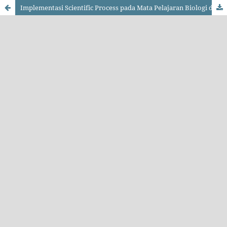
Implementasi Scientific Process pada Mata Pelajaran Biologi di MA Kotamadya Yogyakarta