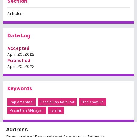
Section
Articles
Date Log
Accepted
April 20, 2022
Published
April 20, 2022
Keywords
Implementasi
Pendidikan Karakter
Problematika
Pesantren Al-Inayah
Islami.
Address
Directorate of Research and Community Services