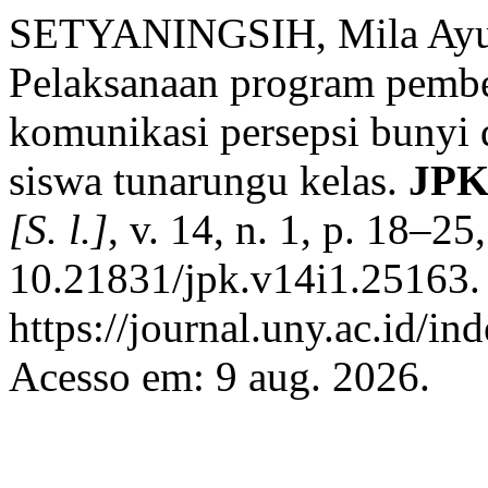
SETYANINGSIH, Mila Ayu
Pelaksanaan program pemb
komunikasi persepsi bunyi d
siswa tunarungu kelas.
JPK
[S. l.]
, v. 14, n. 1, p. 18–2
10.21831/jpk.v14i1.25163.
https://journal.uny.ac.id/in
Acesso em: 9 aug. 2026.