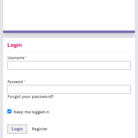
181 - 192 of 192 items
<<
<
5
6
7
8
9
10
Login
Username
*
Password
*
Forgot your password?
Keep me logged in
Login
Register