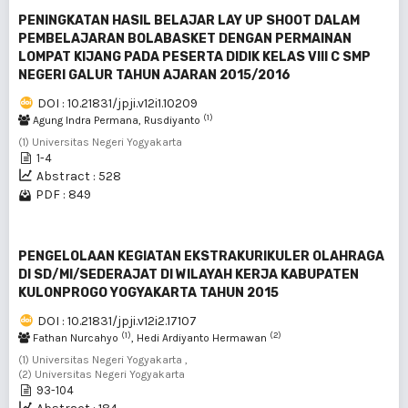
PENINGKATAN HASIL BELAJAR LAY UP SHOOT DALAM
PEMBELAJARAN BOLABASKET DENGAN PERMAINAN
LOMPAT KIJANG PADA PESERTA DIDIK KELAS VIII C SMP
NEGERI GALUR TAHUN AJARAN 2015/2016
DOI : 10.21831/jpji.v12i1.10209
(1)
Agung Indra Permana, Rusdiyanto
(1) Universitas Negeri Yogyakarta
1-4
Abstract : 528
PDF : 849
PENGELOLAAN KEGIATAN EKSTRAKURIKULER OLAHRAGA
DI SD/MI/SEDERAJAT DI WILAYAH KERJA KABUPATEN
KULONPROGO YOGYAKARTA TAHUN 2015
DOI : 10.21831/jpji.v12i2.17107
(1)
(2)
Fathan Nurcahyo
, Hedi Ardiyanto Hermawan
(1) Universitas Negeri Yogyakarta ,
(2) Universitas Negeri Yogyakarta
93-104