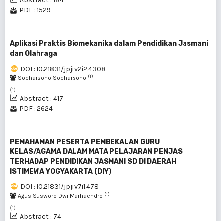
Abstract : 184
PDF : 1529
Aplikasi Praktis Biomekanika dalam Pendidikan Jasmani
dan Olahraga
DOI : 10.21831/jpji.v2i2.4308
(1)
Soeharsono Soeharsono
(1)
Abstract : 417
PDF : 2624
PEMAHAMAN PESERTA PEMBEKALAN GURU
KELAS/AGAMA DALAM MATA PELAJARAN PENJAS
TERHADAP PENDIDIKAN JASMANI SD DI DAERAH
ISTIMEWA YOGYAKARTA (DIY)
DOI : 10.21831/jpji.v7i1.478
(1)
Agus Susworo Dwi Marhaendro
(1)
Abstract : 74