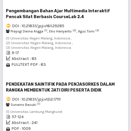
Pengembangan Bahan Ajar Multimedia Interaktif
Pencak Silat Berbasis CourseLab 2.4
DOI : 10.21831/jpji.v16i1.29285
(1)
(2)
(3)
Prayogi Dwina Angga
, Eko Hariyanto
, Agus Tomi
(1) Universitas Negeri Malang, Indonesia ,
(2) Universitas Negeri Malang, Indonesia ,
(3) Universitas Negeri Malang, Indonesia
9-17
Abstract : 85
FULLTEXT PDF : 83
PENDEKATAN SAINTIFIK PADA PENJASORKES DALAM
RANGKA MEMBENTUK JATI DIRI PESERTA DIDIK
DOI : 10.21831/jpji.v12i2.17111
(1)
Sunarno Basuki
(1) Universitas Lambung Mangkurat
117-124
Abstract : 241
PDF : 1009