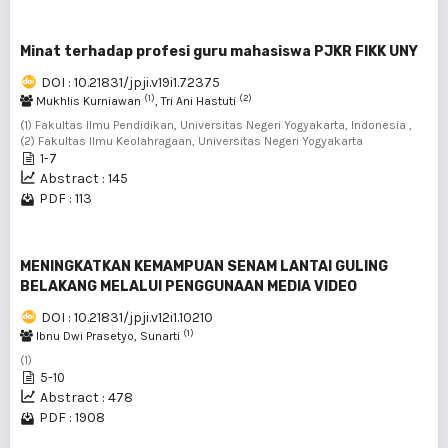
Minat terhadap profesi guru mahasiswa PJKR FIKK UNY
DOI : 10.21831/jpji.v19i1.72375
(1)
(2)
Mukhlis Kurniawan
, Tri Ani Hastuti
(1) Fakultas Ilmu Pendidikan, Universitas Negeri Yogyakarta, Indonesia ,
(2) Fakultas Ilmu Keolahragaan, Universitas Negeri Yogyakarta
1-7
Abstract : 145
PDF : 113
MENINGKATKAN KEMAMPUAN SENAM LANTAI GULING
BELAKANG MELALUI PENGGUNAAN MEDIA VIDEO
DOI : 10.21831/jpji.v12i1.10210
(1)
Ibnu Dwi Prasetyo, Sunarti
(1)
5-10
Abstract : 478
PDF : 1908