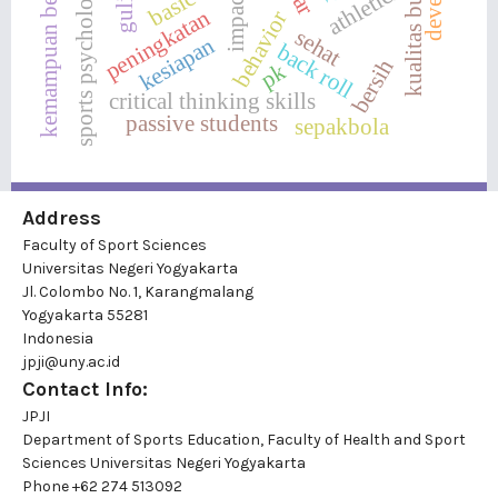
kemampuan berpikir kritis
kualitas butir soal
sports psychology
athletics
impact
peningkatan
behavior
sehat
kesiapan
back roll
bersih
pk
critical thinking skills
passive students
sepakbola
Address
Faculty of Sport Sciences
Universitas Negeri Yogyakarta
Jl. Colombo No. 1, Karangmalang
Yogyakarta 55281
Indonesia
jpji@uny.ac.id
Contact Info:
JPJI
Department of Sports Education, Faculty of Health and Sport
Sciences Universitas Negeri Yogyakarta
Phone
+62 274 513092