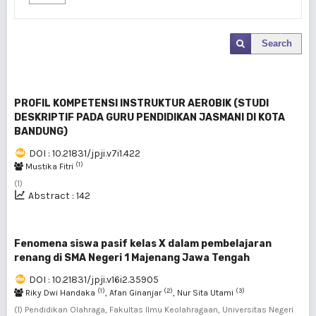
Search
PROFIL KOMPETENSI INSTRUKTUR AEROBIK (STUDI
DESKRIPTIF PADA GURU PENDIDIKAN JASMANI DI KOTA
BANDUNG)
DOI : 10.21831/jpji.v7i1.422
(1)
Mustika Fitri
(1)
Abstract : 142
Fenomena siswa pasif kelas X dalam pembelajaran
renang di SMA Negeri 1 Majenang Jawa Tengah
DOI : 10.21831/jpji.v16i2.35905
(1)
(2)
(3)
Riky Dwi Handaka
, Afan Ginanjar
, Nur Sita Utami
(1) Pendidikan Olahraga, Fakultas Ilmu Keolahragaan, Universitas Negeri