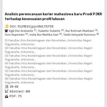
Analisis perencanaan karier mahasiswa baru Prodi PJKR
terhadap kesesuaian profil lulusan
DOI : 10.21831/jpji.v19i2.70759
(1)
(2)
(3)
Sigit Dwi Andrianto
, Yudanto Yudanto
, Nur Rohmah Muktiani
,
(4)
(5)
(6)
Soni Nopembri
, Indra Nur Martika Sari
, Tantri Heriyanti Purnomo
(1) Fakultas Ilmu Keolahragaan dan Kesehatan, Universitas Negeri
Yogyakarta, Indonesia ,
(2) Fakultas Ilmu Keolahragaan dan Kesehatan, Universitas Negeri
Yogyakarta, Indonesia ,
(3) Fakultas Ilmu Keolahragaan dan Kesehatan, Universitas Negeri
Yogyakarta, Indonesia ,
(4) Fakultas Ilmu Keolahragaan dan Kesehatan, Universitas Negeri
Yogyakarta, Indonesia ,
(5) Fakultas Ilmu Keolahragaan dan Kesehatan, Universitas Negeri
Yogyakarta, Indonesia ,
(6) Fakultas Ilmu Keolahragaan dan Kesehatan, Universitas Negeri
Yogyakarta, Indonesia
39-46
Abstract : 88
PDF : 75