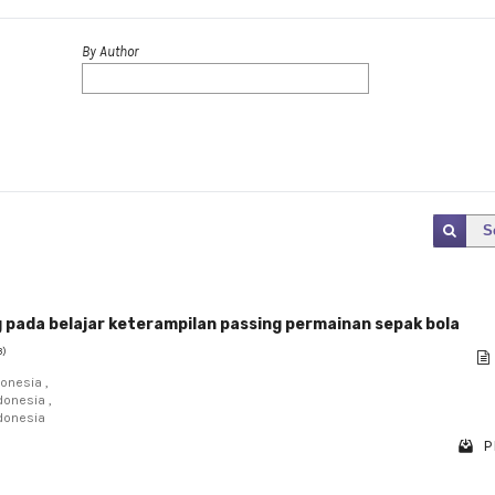
By Author
S
 pada belajar keterampilan passing permainan sepak bola
3)
onesia ,
donesia ,
ndonesia
P