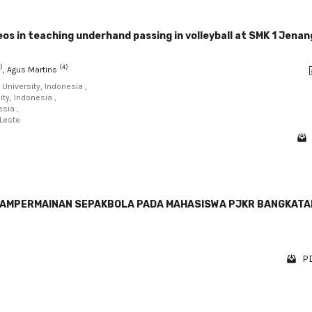
eos in teaching underhand passing in volleyball at SMK 1 Jenan
)
(4)
, Agus Martins
 University, Indonesia ,
ity, Indonesia ,
sia ,
-Leste
LAMPERMAINAN SEPAKBOLA PADA MAHASISWA PJKR BANGKATA
PD