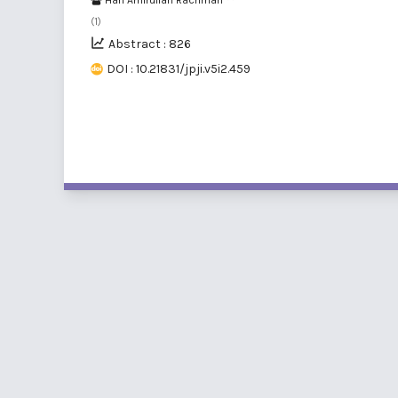
(1)
Abstract : 826
DOI : 10.21831/jpji.v5i2.459