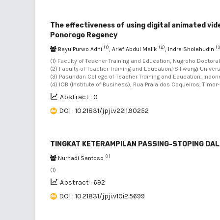
The effectiveness of using digital animated vid
Ponorogo Regency
(1)
(2)
(3
Bayu Purwo Adhi
, Arief Abdul Malik
, Indra Sholehudin
(1) Faculty of Teacher Training and Education, Nugroho Doctoral
(2) Faculty of Teacher Training and Education, Siliwangi Univers
(3) Pasundan College of Teacher Training and Education, Indone
(4) IOB (Institute of Business), Rua Praia dos Coqueiros, Timor
Abstract : 0
DOI : 10.21831/jpji.v22i1.90252
TINGKAT KETERAMPILAN PASSING-STOPING DA
(1)
Nurhadi Santoso
(1)
Abstract : 692
DOI : 10.21831/jpji.v10i2.5699