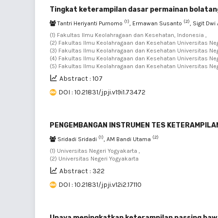
Tingkat keterampilan dasar permainan bolata
(1)
(2)
Tantri Heriyanti Purnomo
, Ermawan Susanto
, Sigit Dw
(1) Fakultas Ilmu Keolahragaan dan Kesehatan, Indonesia ,
(2) Fakultas Ilmu Keolahragaan dan Kesehatan Universitas Neg
(3) Fakultas Ilmu Keolahragaan dan Kesehatan Universitas Neg
(4) Fakultas Ilmu Keolahragaan dan Kesehatan Universitas Neg
(5) Fakultas Ilmu Keolahragaan dan Kesehatan Universitas Neg
Abstract : 107
DOI : 10.21831/jpji.v19i1.73472
PENGEMBANGAN INSTRUMEN TES KETERAMPILA
(1)
(2)
Sridadi Sridadi
, AM Bandi Utama
(1) Universitas Negeri Yogyakarta ,
(2) Universitas Negeri Yogyakarta
Abstract : 322
DOI : 10.21831/jpji.v12i2.17110
Upaya meningkatkan keterampilan passing baw