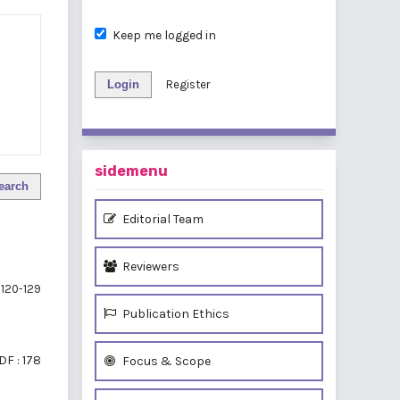
Keep me logged in
Login
Register
sidemenu
earch
Editorial Team
Reviewers
120-129
Publication Ethics
DF : 178
Focus & Scope