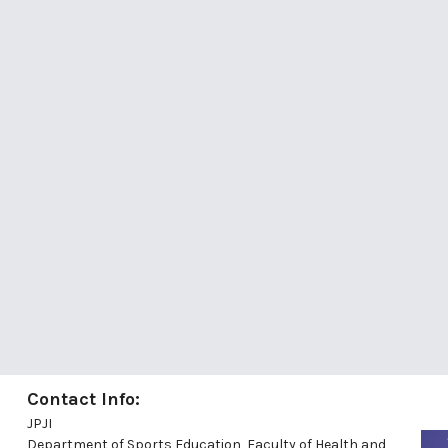
Contact Info:
JPJI
Department of Sports Education, Faculty of Health and