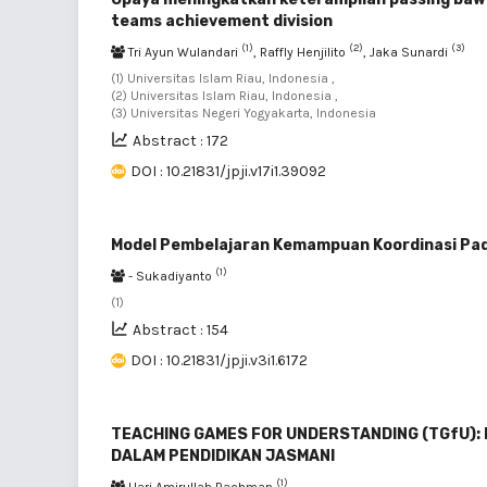
teams achievement division
(1)
(2)
(3)
Tri Ayun Wulandari
, Raffly Henjilito
, Jaka Sunardi
(1) Universitas Islam Riau, Indonesia ,
(2) Universitas Islam Riau, Indonesia ,
(3) Universitas Negeri Yogyakarta, Indonesia
Abstract : 172
DOI : 10.21831/jpji.v17i1.39092
Model Pembelajaran Kemampuan Koordinasi Pad
(1)
- Sukadiyanto
(1)
Abstract : 154
DOI : 10.21831/jpji.v3i1.6172
TEACHING GAMES FOR UNDERSTANDING (TGfU):
DALAM PENDIDIKAN JASMANI
(1)
Hari Amirullah Rachman