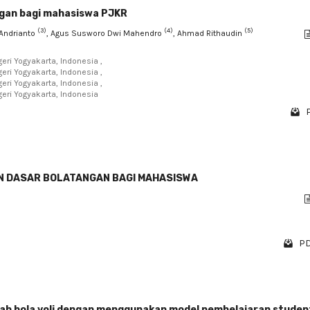
ngan bagi mahasiswa PJKR
(3)
(4)
(5)
i Andrianto
, Agus Susworo Dwi Mahendro
, Ahmad Rithaudin
eri Yogyakarta, Indonesia ,
eri Yogyakarta, Indonesia ,
eri Yogyakarta, Indonesia ,
eri Yogyakarta, Indonesia
N DASAR BOLATANGAN BAGI MAHASISWA
PD
ah bola voli dengan menggunakan model pembelajaran studen