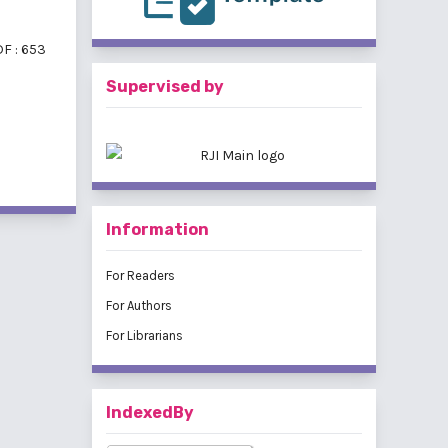
F : 653
Supervised by
f 8 items
Information
For Readers
For Authors
For Librarians
IndexedBy