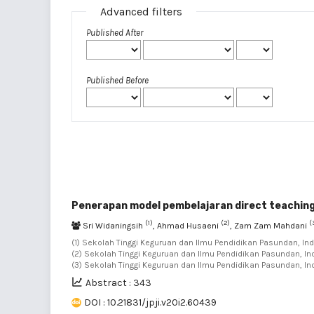
Advanced filters
Published After
Published Before
Penerapan model pembelajaran direct teaching
(1)
(2)
(
Sri Widaningsih
, Ahmad Husaeni
, Zam Zam Mahdani
(1) Sekolah Tinggi Keguruan dan Ilmu Pendidikan Pasundan, Ind
(2) Sekolah Tinggi Keguruan dan Ilmu Pendidikan Pasundan, In
(3) Sekolah Tinggi Keguruan dan Ilmu Pendidikan Pasundan, I
Abstract : 343
DOI : 10.21831/jpji.v20i2.60439