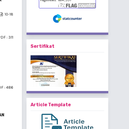
10-18
DF : 311
Sertifikat
F : 486
Article Template
AN