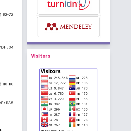
62-72
PDF : 94
Visitors
110-116
F : 1138
t