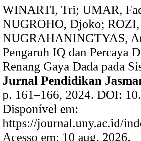
WINARTI, Tri; UMAR, Fad
NUGROHO, Djoko; ROZI, 
NUGRAHANINGTYAS, Anisa 
Pengaruh IQ dan Percaya Di
Renang Gaya Dada pada Si
Jurnal Pendidikan Jasman
p. 161–166, 2024. DOI: 10.
Disponível em:
https://journal.uny.ac.id/in
Acesso em: 10 aug. 2026.