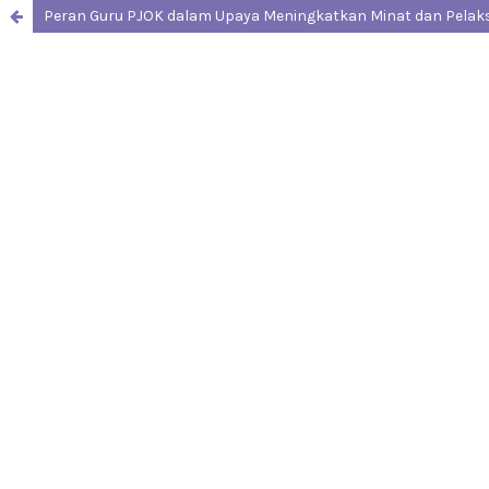
Peran Guru PJOK dalam Upaya Meningkatkan Minat dan Pelaks