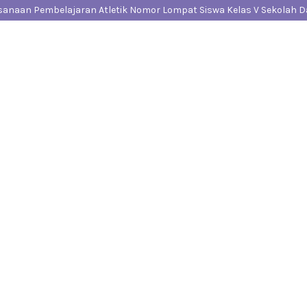
anaan Pembelajaran Atletik Nomor Lompat Siswa Kelas V Sekolah D