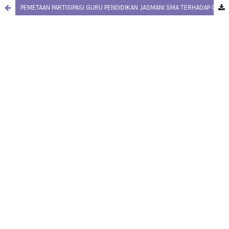
PEMETAAN PARTISIPASI GURU PENDIDIKAN JASMANI SMA TERHADAP OLAHRAGA SOFTBALL DI DAERAH ISTIMEWA YOGYAKARTA