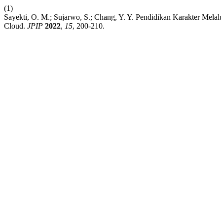
(1)
Sayekti, O. M.; Sujarwo, S.; Chang, Y. Y. Pendidikan Karakter Melal
Cloud.
JPIP
2022
,
15
, 200-210.