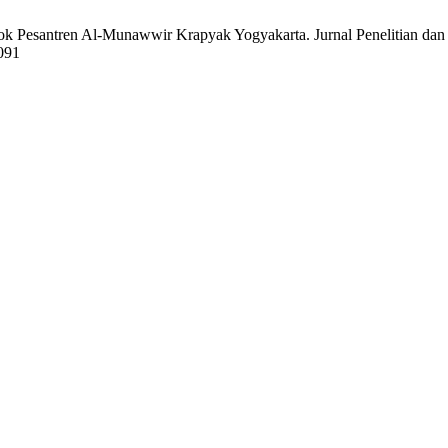
Pesantren Al-Munawwir Krapyak Yogyakarta. Jurnal Penelitian dan Eva
2091