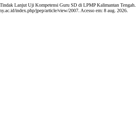
indak Lanjut Uji Kompetensi Guru SD di LPMP Kalimantan Tengah
ny.ac.id/index.php/jpep/article/view/2007. Acesso em: 8 aug. 2026.