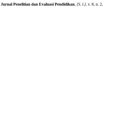
.
Jurnal Penelitian dan Evaluasi Pendidikan
,
[S. l.]
, v. 8, n. 2,