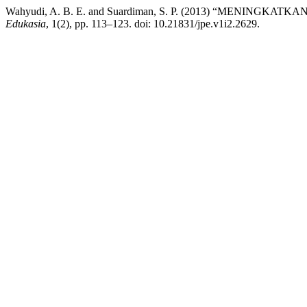
Wahyudi, A. B. E. and Suardiman, S. P. (2013) “MEN
Edukasia
, 1(2), pp. 113–123. doi: 10.21831/jpe.v1i2.2629.