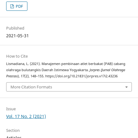
PDF
Published
2021-05-31
How to Cite
Lismadiana, L. (2021). Manajemen pembinaan atlet berbakat (PAB) cabang
olahraga bulutangkis Daerah Istimewa Yogyakarta.
Jorpres (Jurnal Olahraga
Prestasi)
,
17
(2), 148–155. https://doi.org/10.21831/jorpres.v17i2.43236
More Citation Formats
Issue
Vol. 17 No. 2 (2021)
Section
Articles