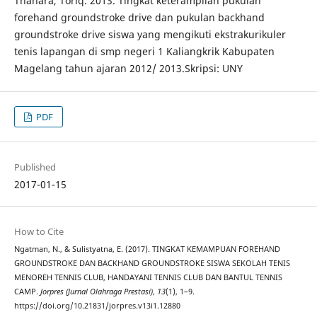
Thahara, Toriq. 2013. Tingkat keterampilan pukulan
forehand groundstroke drive dan pukulan backhand
groundstroke drive siswa yang mengikuti ekstrakurikuler
tenis lapangan di smp negeri 1 Kaliangkrik Kabupaten
Magelang tahun ajaran 2012/ 2013.Skripsi: UNY
PDF
Published
2017-01-15
How to Cite
Ngatman, N., & Sulistyatna, E. (2017). TINGKAT KEMAMPUAN FOREHAND
GROUNDSTROKE DAN BACKHAND GROUNDSTROKE SISWA SEKOLAH TENIS
MENOREH TENNIS CLUB, HANDAYANI TENNIS CLUB DAN BANTUL TENNIS
CAMP.
Jorpres (Jurnal Olahraga Prestasi)
,
13
(1), 1–9.
https://doi.org/10.21831/jorpres.v13i1.12880