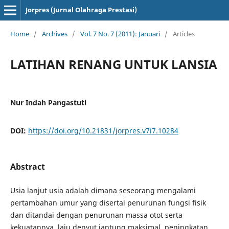
Jorpres (Jurnal Olahraga Prestasi)
Home
/
Archives
/
Vol. 7 No. 7 (2011): Januari
/
Articles
LATIHAN RENANG UNTUK LANSIA
Nur Indah Pangastuti
DOI:
https://doi.org/10.21831/jorpres.v7i7.10284
Abstract
Usia lanjut usia adalah dimana seseorang mengalami
pertambahan umur yang disertai penurunan fungsi fisik
dan ditandai dengan penurunan massa otot serta
kekuatannya, laju denyut jantung maksimal, peningkatan