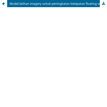
Model latihan imagery untuk peningkatan ketepatan floating service atlet voli pantai