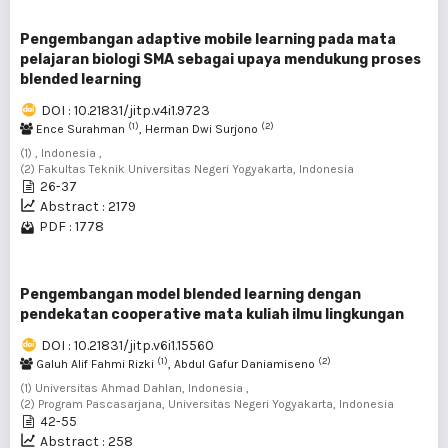
Pengembangan adaptive mobile learning pada mata
pelajaran biologi SMA sebagai upaya mendukung proses
blended learning
DOI : 10.21831/jitp.v4i1.9723
(1)
(2)
Ence Surahman
, Herman Dwi Surjono
(1) , Indonesia ,
(2) Fakultas Teknik Universitas Negeri Yogyakarta, Indonesia
26-37
Abstract : 2179
PDF : 1778
Pengembangan model blended learning dengan
pendekatan cooperative mata kuliah ilmu lingkungan
DOI : 10.21831/jitp.v6i1.15560
(1)
(2)
Galuh Alif Fahmi Rizki
, Abdul Gafur Daniamiseno
(1) Universitas Ahmad Dahlan, Indonesia ,
(2) Program Pascasarjana, Universitas Negeri Yogyakarta, Indonesia
42-55
Abstract : 258