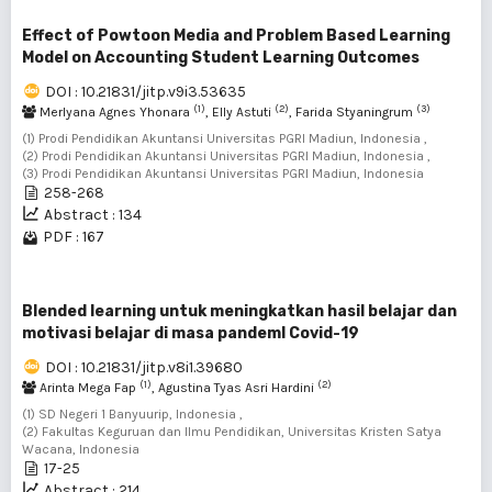
Effect of Powtoon Media and Problem Based Learning
Model on Accounting Student Learning Outcomes
DOI : 10.21831/jitp.v9i3.53635
(1)
(2)
(3)
Merlyana Agnes Yhonara
, Elly Astuti
, Farida Styaningrum
(1) Prodi Pendidikan Akuntansi Universitas PGRI Madiun, Indonesia ,
(2) Prodi Pendidikan Akuntansi Universitas PGRI Madiun, Indonesia ,
(3) Prodi Pendidikan Akuntansi Universitas PGRI Madiun, Indonesia
258-268
Abstract : 134
PDF : 167
Blended learning untuk meningkatkan hasil belajar dan
motivasi belajar di masa pandemI Covid-19
DOI : 10.21831/jitp.v8i1.39680
(1)
(2)
Arinta Mega Fap
, Agustina Tyas Asri Hardini
(1) SD Negeri 1 Banyuurip, Indonesia ,
(2) Fakultas Keguruan dan Ilmu Pendidikan, Universitas Kristen Satya
Wacana, Indonesia
17-25
Abstract : 214