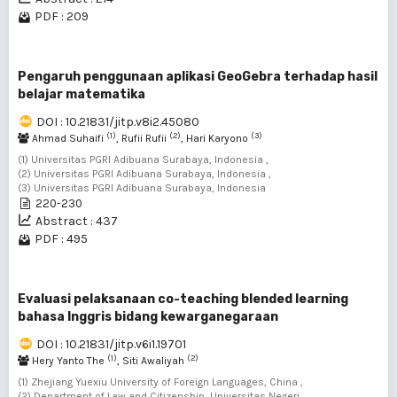
PDF : 209
Pengaruh penggunaan aplikasi GeoGebra terhadap hasil
belajar matematika
DOI : 10.21831/jitp.v8i2.45080
(1)
(2)
(3)
Ahmad Suhaifi
, Rufii Rufii
, Hari Karyono
(1) Universitas PGRI Adibuana Surabaya, Indonesia ,
(2) Universitas PGRI Adibuana Surabaya, Indonesia ,
(3) Universitas PGRI Adibuana Surabaya, Indonesia
220-230
Abstract : 437
PDF : 495
Evaluasi pelaksanaan co-teaching blended learning
bahasa Inggris bidang kewarganegaraan
DOI : 10.21831/jitp.v6i1.19701
(1)
(2)
Hery Yanto The
, Siti Awaliyah
(1) Zhejiang Yuexiu University of Foreign Languages, China ,
(2) Department of Law and Citizenship, Universitas Negeri