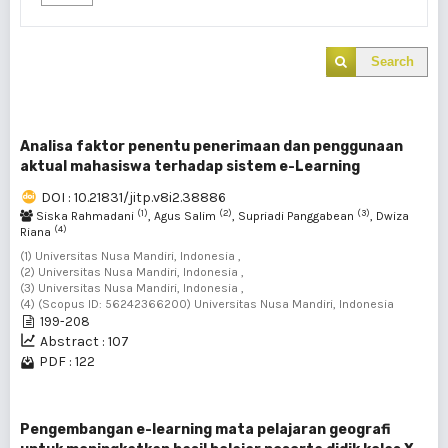
Search
Analisa faktor penentu penerimaan dan penggunaan
aktual mahasiswa terhadap sistem e-Learning
DOI : 10.21831/jitp.v8i2.38886
(1)
(2)
(3)
Siska Rahmadani
, Agus Salim
, Supriadi Panggabean
, Dwiza
(4)
Riana
(1) Universitas Nusa Mandiri, Indonesia ,
(2) Universitas Nusa Mandiri, Indonesia ,
(3) Universitas Nusa Mandiri, Indonesia ,
(4) (Scopus ID: 56242366200) Universitas Nusa Mandiri, Indonesia
199-208
Abstract : 107
PDF : 122
Pengembangan e-learning mata pelajaran geografi