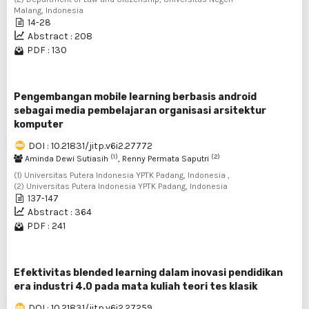
Malang, Indonesia
14-28
Abstract : 208
PDF : 130
Pengembangan mobile learning berbasis android
sebagai media pembelajaran organisasi arsitektur
komputer
DOI : 10.21831/jitp.v6i2.27772
(1)
(2)
Aminda Dewi Sutiasih
, Renny Permata Saputri
(1) Universitas Putera Indonesia YPTK Padang, Indonesia ,
(2) Universitas Putera Indonesia YPTK Padang, Indonesia
137-147
Abstract : 364
PDF : 241
Efektivitas blended learning dalam inovasi pendidikan
era industri 4.0 pada mata kuliah teori tes klasik
DOI : 10.21831/jitp.v6i2.27259