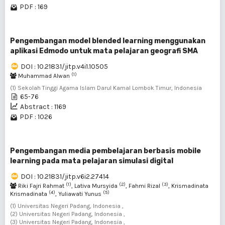
PDF : 169
Pengembangan model blended learning menggunakan
aplikasi Edmodo untuk mata pelajaran geografi SMA
DOI : 10.21831/jitp.v4i1.10505
(1)
Muhammad Alwan
(1) Sekolah Tinggi Agama Islam Darul Kamal Lombok Timur, Indonesia
65-76
Abstract : 1169
PDF : 1026
Pengembangan media pembelajaran berbasis mobile
learning pada mata pelajaran simulasi digital
DOI : 10.21831/jitp.v6i2.27414
(1)
(2)
(3)
Riki Fajri Rahmat
, Lativa Mursyida
, Fahmi Rizal
, Krismadinata
(4)
(5)
Krismadinata
, Yuliawati Yunus
(1) Universitas Negeri Padang, Indonesia ,
(2) Universitas Negeri Padang, Indonesia ,
(3) Universitas Negeri Padang, Indonesia ,