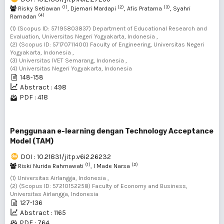
(1)
(2)
(3)
Risky Setiawan
, Djemari Mardapi
, Afis Pratama
, Syahri
(4)
Ramadan
(1) (Scopus ID: 57195803837) Department of Educational Research and
Evaluation, Universitas Negeri Yogyakarta, Indonesia ,
(2) (Scopus ID: 57170711400) Faculty of Engineering, Universitas Negeri
Yogyakarta, Indonesia ,
(3) Universitas IVET Semarang, Indonesia ,
(4) Universitas Negeri Yogyakarta, Indonesia
148-158
Abstract : 498
PDF : 418
Penggunaan e-learning dengan Technology Acceptance
Model (TAM)
DOI : 10.21831/jitp.v6i2.26232
(1)
(2)
Riski Nurida Rahmawati
, I Made Narsa
(1) Universitas Airlangga, Indonesia ,
(2) (Scopus ID: 57210152258) Faculty of Economy and Business,
Universitas Airlangga, Indonesia
127-136
Abstract : 1165
PDF : 764