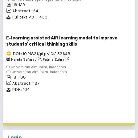
119-129
Abstract : 641
Fulltext PDF : 430
E-learning assisted AIR learning model to improve
students' critical thinking skills
DOI : 10.21831/jitp.v10i2.53648
(1)
(2)
Nanda Safarati
, Fatma Zuhra
(1) Universitas Almuslim, Indonesia ,
(2) Universitas Almuslim, Indonesia
181-188
Abstract : 137
PDF : 104
1 - 20 of 257 items
1
2
3
4
5
6
7
8
9
10
>
>>
Login