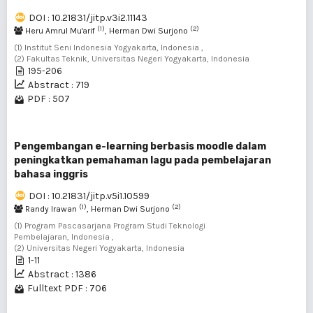
DOI : 10.21831/jitp.v3i2.11143
(1)
(2)
Heru Amrul Mu'arif
, Herman Dwi Surjono
(1) Institut Seni Indonesia Yogyakarta, Indonesia ,
(2) Fakultas Teknik, Universitas Negeri Yogyakarta, Indonesia
195-206
Abstract : 719
PDF : 507
Pengembangan e-learning berbasis moodle dalam
peningkatkan pemahaman lagu pada pembelajaran
bahasa inggris
DOI : 10.21831/jitp.v5i1.10599
(1)
(2)
Randy Irawan
, Herman Dwi Surjono
(1) Program Pascasarjana Program Studi Teknologi
Pembelajaran, Indonesia ,
(2) Universitas Negeri Yogyakarta, Indonesia
1-11
Abstract : 1386
Fulltext PDF : 706