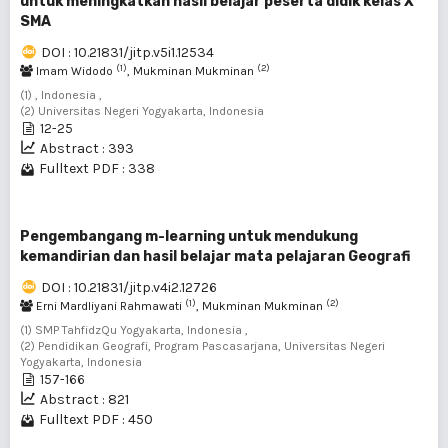
untuk meningkatkan hasil belajar peserta didik kelas X
SMA
DOI : 10.21831/jitp.v5i1.12534
(1)
(2)
Imam Widodo
, Mukminan Mukminan
(1) , Indonesia ,
(2) Universitas Negeri Yogyakarta, Indonesia
12-25
Abstract : 393
Fulltext PDF : 338
Pengembangang m-learning untuk mendukung
kemandirian dan hasil belajar mata pelajaran Geografi
DOI : 10.21831/jitp.v4i2.12726
(1)
(2)
Erni Mardliyani Rahmawati
, Mukminan Mukminan
(1) SMP TahfidzQu Yogyakarta, Indonesia ,
(2) Pendidikan Geografi, Program Pascasarjana, Universitas Negeri
Yogyakarta, Indonesia
157-166
Abstract : 821
Fulltext PDF : 450