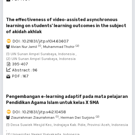
The effectiveness of video-assisted asynchronous
learning on students' learning outcomes in the subject
of akidah akhlak
DOI : 10.21831/jitp.v10i4.63607
(1)
(2)
Alvian Nur Jamil
, Muhammad Thohir
(1) UIN Sunan Ampel Surabaya, Indonesia ,
(2) UIN Sunan Ampel Surabaya, Indonesia
395-407
Abstract : 96
PDF : 167
Pengembangan e-learning adaptif pada mata pelajaran
Pendidikan Agama Islam untuk kelas X SMA
DOI : 10.21831/jitp.v4i2.10458
(1)
(2)
Ziaurrahman Ziaurrahman
, Herman Dwi Surjono
(1) Desa Suwiek Mesjid Kec, Indrajaya Kab. Pidie, Provinsi Aceh, Indonesia
,
(2) Universitas Negeri Yogyakarta, Indonesia