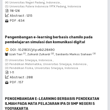
(4) Universitas Negeri Padang, Indonesia ,
(5) Universitas Putera Indonesia YPTK Padang, Indonesia
116-126
Abstract : 1215
PDF : 634
Pengembangan e-learning berbasis chamilo pada
pembelajaran simulasi dan komunikasi digital
DOI : 10.21831/jitp.v6i2.28490
(1)
(2)
(3)
Izzah Tiari
, Zulkardi Zulkardi
, Sardianto Markos Siahaan
(1) Universitas Sriwijaya, Indonesia ,
(2) Pendidikan Matematika, Universitas Sriwijaya, Indonesia ,
(3) Pendidikan Fisika, Universitas Sriwijaya, Indonesia
1-11
Abstract : 288
PDF : 157
PENGEMBANGAN E-LEARNING BERBASIS PENDEKATAN
ILMIAH PADA MATA PELAJARAN IPA DI SMP NEGERI 5
YOGYAKARTA