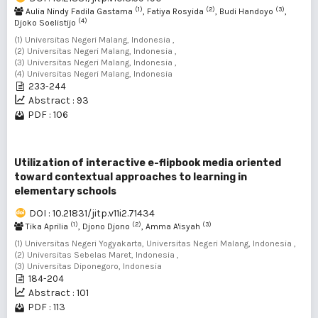
(1)
(2)
(3)
Aulia Nindy Fadila Gastama
, Fatiya Rosyida
, Budi Handoyo
,
(4)
Djoko Soelistijo
(1) Universitas Negeri Malang, Indonesia ,
(2) Universitas Negeri Malang, Indonesia ,
(3) Universitas Negeri Malang, Indonesia ,
(4) Universitas Negeri Malang, Indonesia
233-244
Abstract : 93
PDF : 106
Utilization of interactive e-flipbook media oriented
toward contextual approaches to learning in
elementary schools
DOI : 10.21831/jitp.v11i2.71434
(1)
(2)
(3)
Tika Aprilia
, Djono Djono
, Amma A'isyah
(1) Universitas Negeri Yogyakarta, Universitas Negeri Malang, Indonesia ,
(2) Universitas Sebelas Maret, Indonesia ,
(3) Universitas Diponegoro, Indonesia
184-204
Abstract : 101
PDF : 113