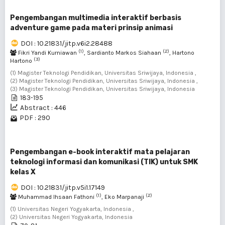
Pengembangan multimedia interaktif berbasis
adventure game pada materi prinsip animasi
DOI : 10.21831/jitp.v6i2.28488
(1)
(2)
Fikri Yandi Kurniawan
, Sardianto Markos Siahaan
, Hartono
(3)
Hartono
(1) Magister Teknologi Pendidikan, Universitas Sriwijaya, Indonesia ,
(2) Magister Teknologi Pendidikan, Universitas Sriwijaya, Indonesia ,
(3) Magister Teknologi Pendidikan, Universitas Sriwijaya, Indonesia
183-195
Abstract : 446
PDF : 290
Pengembangan e-book interaktif mata pelajaran
teknologi informasi dan komunikasi (TIK) untuk SMK
kelas X
DOI : 10.21831/jitp.v5i1.17149
(1)
(2)
Muhammad Ihsaan Fathoni
, Eko Marpanaji
(1) Universitas Negeri Yogyakarta, Indonesia ,
(2) Universitas Negeri Yogyakarta, Indonesia