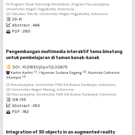
(1) Program Studi Teknologi Pendidikan, Program Pascasarjana,
Universitas Negeri Yogyakarta, Indonesia ,
(2) Fakultas Teknik, Universitas Negeri Yogyakarta, Indonesia
29-41
Abstract : 466
PDF : 280
Pengembangan multimedia interaktif tema binatang
untuk pembelajaran di taman kanak-kanak
DOI : 10.21831/jitp.v7i2.33879
(1)
(2)
Kartini Kartini
, I Nyoman Sudana Degeng
, Nurmida Catherine
(3)
Sitompul
(1) Pascasarjana, Universitas PGRI Adi Buana Surabaya, Indonesia ,
(2) Universitas Negeri Malang, Indonesia ,
(3) Pascasarjana, Universitas PGRI Adi Buana Surabaya, Indonesia
128-139
Abstract : 263
PDF : 182
Integration of 3D objects in an augmented reality