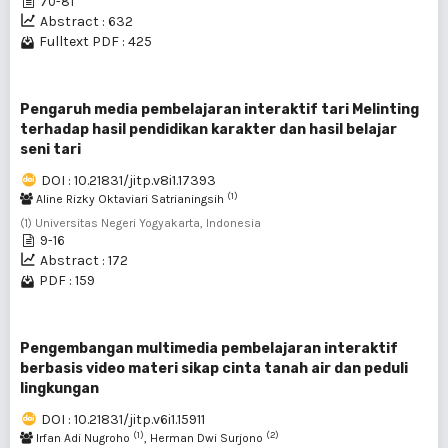
70-81
Abstract : 632
Fulltext PDF : 425
Pengaruh media pembelajaran interaktif tari Melinting
terhadap hasil pendidikan karakter dan hasil belajar
seni tari
DOI : 10.21831/jitp.v8i1.17393
(1)
Aline Rizky Oktaviari Satrianingsih
(1) Universitas Negeri Yogyakarta, Indonesia
9-16
Abstract : 172
PDF : 159
Pengembangan multimedia pembelajaran interaktif
berbasis video materi sikap cinta tanah air dan peduli
lingkungan
DOI : 10.21831/jitp.v6i1.15911
(1)
(2)
Irfan Adi Nugroho
, Herman Dwi Surjono