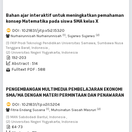
Bahan ajar interaktif untuk meningkatkan pemahaman
konsep Matematika pada siswa SMA kelas X
DOI : 10.21831/jitp.v5i2.15320
(1)
(2)
Nurhairunnisah Nurhairunnisah
, Sujarwo Sujarwo
(1) FKIP Prodi Teknologi Pendidikan Universitas Samawa, Sumbawa Nusa
Tenggara Barat, Indonesia ,
(2) Universitas Negeri Yogyakarta, Indonesia
192-203
Abstract : 514
Fulltext PDF : 588
PENGEMBANGAN MULTIMEDIA PEMBELAJARAN EKONOMI
SMA/MA DENGAN MATERI PERMINTAAN DAN PENAWARAN
DOI : 10.21831/tp.v2i1.5204
(1)
(2)
Fitria Endang Susana
, Muhsinatun Siasah Masruri
(1) MAN Sabdodadi Bantul, Indonesia ,
(2) Universitas Negeri Yogyakarta, Indonesia
64-73