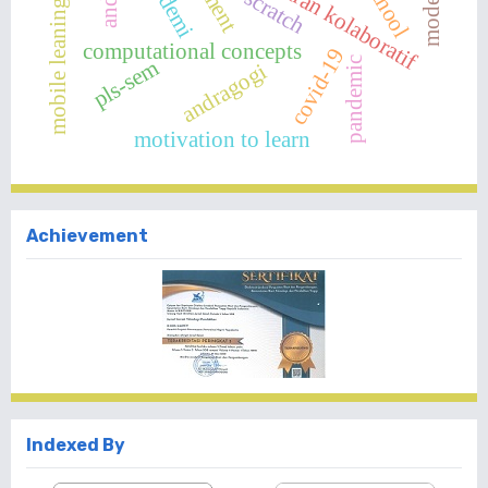
pembelajaran kolaboratif
pandemi
dr. scratch
mobile leaning
computational concepts
covid-19
pandemic
pls-sem
andragogi
motivation to learn
Achievement
Indexed By