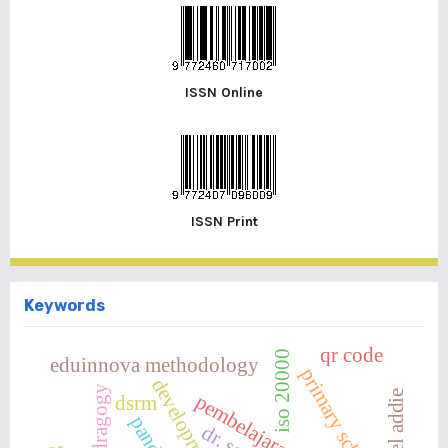
ISSN Online
ISSN Print
Keywords
qr code
iso 20000
eduinnova methodology
primary school
development
andragogy
model addie
dsrm