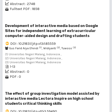
Abstract : 2748
Fulltext PDF : 1858
Development of interactive media based on Google
Sites for independent learning of extracurricular
computer-aided design and drafting students
DOI : 10.21831/jitp.v13i1.85559
(1)
(2)
(3)
Gus Farid Arya Efendi
, Widiyanti
, Tuwoso
(1) Universitas Negeri Malang, Indonesia ,
(2) Universitas Negeri Malang, Indonesia ,
(3) Universitas Negeri Malang, Indonesia
1-13
Abstract : 0
PDF : 0
The effect of group investigation model assisted by
interactive media Lectora Inspire on high school
students critical thinking skills
DOI : 10.21831/jitp.v10i3.59490