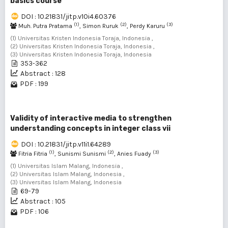
basics course
DOI : 10.21831/jitp.v10i4.60376
(1)
(2)
(3)
Muh. Putra Pratama
, Simon Ruruk
, Perdy Karuru
(1) Universitas Kristen Indonesia Toraja, Indonesia ,
(2) Universitas Kristen Indonesia Toraja, Indonesia ,
(3) Universitas Kristen Indonesia Toraja, Indonesia
353-362
Abstract : 128
PDF : 199
Validity of interactive media to strengthen
understanding concepts in integer class vii
DOI : 10.21831/jitp.v11i1.64289
(1)
(2)
(3)
Fitria Fitria
, Sunismi Sunismi
, Anies Fuady
(1) Universitas Islam Malang, Indonesia ,
(2) Universitas Islam Malang, Indonesia ,
(3) Universitas Islam Malang, Indonesia
69-79
Abstract : 105
PDF : 106