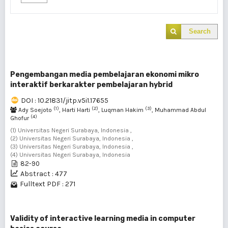
Search
Pengembangan media pembelajaran ekonomi mikro
interaktif berkarakter pembelajaran hybrid
DOI : 10.21831/jitp.v5i1.17655
(1)
(2)
(3)
Ady Soejoto
, Harti Harti
, Luqman Hakim
, Muhammad Abdul
(4)
Ghofur
(1) Universitas Negeri Surabaya, Indonesia ,
(2) Universitas Negeri Surabaya, Indonesia ,
(3) Universitas Negeri Surabaya, Indonesia ,
(4) Universitas Negeri Surabaya, Indonesia
82-90
Abstract : 477
Fulltext PDF : 271
Validity of interactive learning media in computer