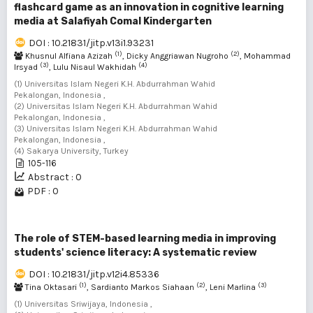
flashcard game as an innovation in cognitive learning
media at Salafiyah Comal Kindergarten
DOI : 10.21831/jitp.v13i1.93231
(1)
(2)
Khusnul Alfiana Azizah
, Dicky Anggriawan Nugroho
, Mohammad
(3)
(4)
Irsyad
, Lulu Nisaul Wakhidah
(1) Universitas Islam Negeri K.H. Abdurrahman Wahid
Pekalongan, Indonesia ,
(2) Universitas Islam Negeri K.H. Abdurrahman Wahid
Pekalongan, Indonesia ,
(3) Universitas Islam Negeri K.H. Abdurrahman Wahid
Pekalongan, Indonesia ,
(4) Sakarya University, Turkey
105-116
Abstract : 0
PDF : 0
The role of STEM-based learning media in improving
students' science literacy: A systematic review
DOI : 10.21831/jitp.v12i4.85336
(1)
(2)
(3)
Tina Oktasari
, Sardianto Markos Siahaan
, Leni Marlina
(1) Universitas Sriwijaya, Indonesia ,