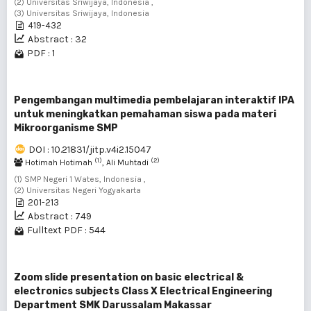
(2) Universitas Sriwijaya, Indonesia ,
(3) Universitas Sriwijaya, Indonesia
419-432
Abstract : 32
PDF : 1
Pengembangan multimedia pembelajaran interaktif IPA
untuk meningkatkan pemahaman siswa pada materi
Mikroorganisme SMP
DOI : 10.21831/jitp.v4i2.15047
(1)
(2)
Hotimah Hotimah
, Ali Muhtadi
(1) SMP Negeri 1 Wates, Indonesia ,
(2) Universitas Negeri Yogyakarta
201-213
Abstract : 749
Fulltext PDF : 544
Zoom slide presentation on basic electrical &
electronics subjects Class X Electrical Engineering
Department SMK Darussalam Makassar