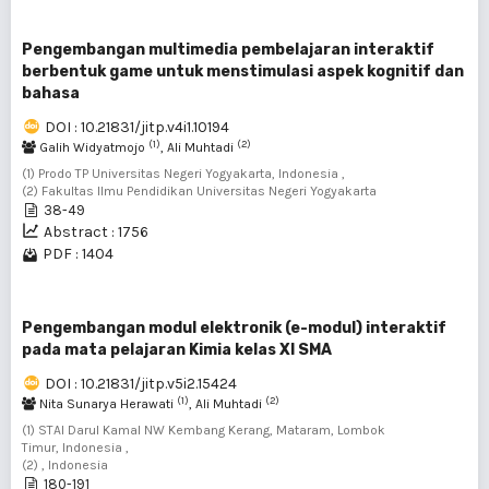
Pengembangan multimedia pembelajaran interaktif
berbentuk game untuk menstimulasi aspek kognitif dan
bahasa
DOI : 10.21831/jitp.v4i1.10194
(1)
(2)
Galih Widyatmojo
, Ali Muhtadi
(1) Prodo TP Universitas Negeri Yogyakarta, Indonesia ,
(2) Fakultas Ilmu Pendidikan Universitas Negeri Yogyakarta
38-49
Abstract : 1756
PDF : 1404
Pengembangan modul elektronik (e-modul) interaktif
pada mata pelajaran Kimia kelas XI SMA
DOI : 10.21831/jitp.v5i2.15424
(1)
(2)
Nita Sunarya Herawati
, Ali Muhtadi
(1) STAI Darul Kamal NW Kembang Kerang, Mataram, Lombok
Timur, Indonesia ,
(2) , Indonesia
180-191