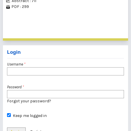
Abstract : 711
PDF : 299
1 - 20 of 53 items
1
2
3
>
>>
Login
Username
*
Password
*
Forgot your password?
Keep me logged in