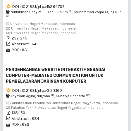
DOI : 10.21831/jitp.v11i2.64797
(1)
(2)
Nurhikmah Hasyim
, Abdul Hakim
, Muhammad Vaqhi Agung Nuh
(3)
(1) Universitas Negeri Makassar, Indonesia ,
(2) Universitas Negeri Makassar, Indonesia ,
(3) Universitas Negeri Makassar, Indonesia
232-245
Abstract : 64
PDF : 93
PENGEMBANGAN WEBSITE INTERAKTIF SEBAGAI
COMPUTER-MEDIATED COMMUNICATION UNTUK
PEMBELAJARAN JARINGAN KOMPUTER
DOI : 10.21831/jitp.v3i2.8160
(1)
(2)
Ariyawan Agung Nugroho
, Sunaryo Soenarto
(1) Fakultas Ilmu Pendidikan Universitas Negeri Yogyakarta, Indonesia ,
(2) Fakultas Teknik Universitas Negeri Yogyakarta, Indonesia
138-150
Abstract : 884
PDF : 632