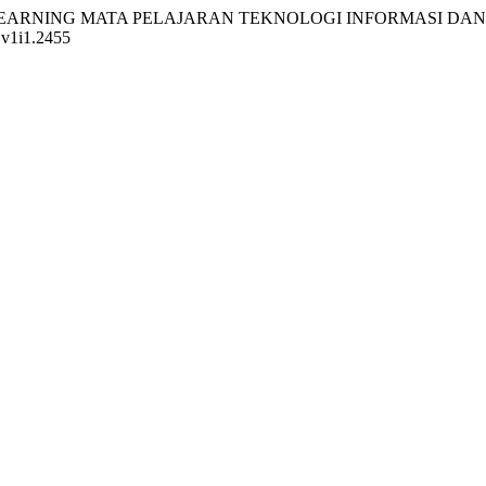
NGAN E-LEARNING MATA PELAJARAN TEKNOLOGI INFORMASI D
p.v1i1.2455