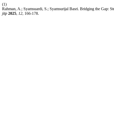
(1)
Rahman, A.; Syamsuardi, S.; Syamsurijal Basri. Bridging the Gap: St
jitp
2025
,
12
, 166-178.