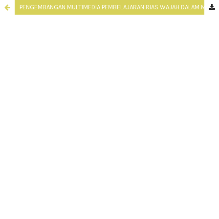
PENGEMBANGAN MULTIMEDIA PEMBELAJARAN RIAS WAJAH DALAM MENINGKATKAN PENGETAHUAN SISWA SMK KECANTIKAN KULIT KELAS X