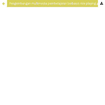
Pengembangan multimedia pembelajaran berbasis role playing games (RPG) pada materi lingkaran untuk siswa SMP/MTs kelas VIII