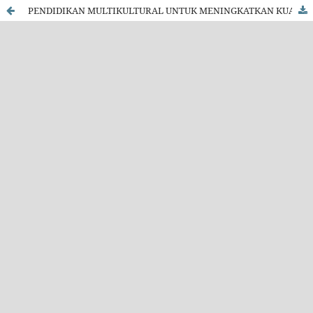
PENDIDIKAN MULTIKULTURAL UNTUK MENINGKATKAN KUALITAS PEMBELAJARAN IPS DI SEKOLAH DASAR