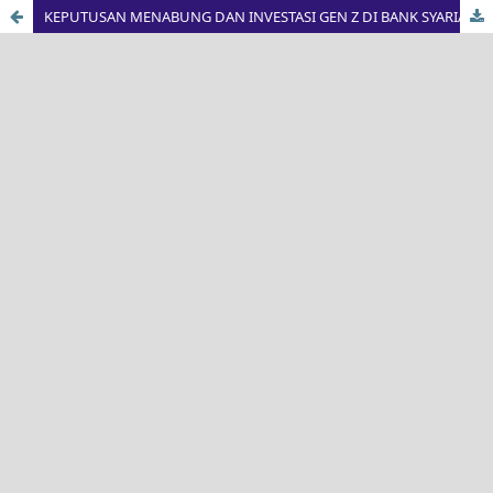
KEPUTUSAN MENABUNG DAN INVESTASI GEN Z DI BANK SYARIAH DILIHAT DARI PENGARUH DIGITALITATION, ECONOMIC CONDITION, DAN SHARIA FINANCIAL LITERACY