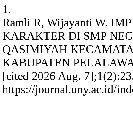
1.
Ramli R, Wijayanti W.
KARAKTER DI SMP NEGE
QASIMIYAH KECAMAT
KABUPATEN PELALAWAN. J
[cited 2026 Aug. 7];1(2):23
https://journal.uny.ac.id/i