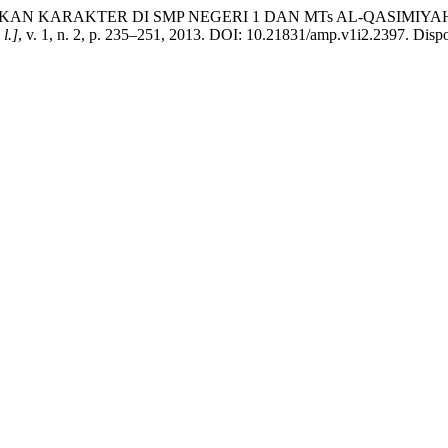
NDIDIKAN KARAKTER DI SMP NEGERI 1 DAN MTs AL-QASI
 l.]
, v. 1, n. 2, p. 235–251, 2013. DOI: 10.21831/amp.v1i2.2397. Dispon