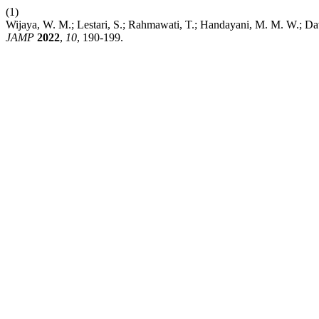
(1)
Wijaya, W. M.; Lestari, S.; Rahmawati, T.; Handayani, M. M. W.; Davi
JAMP
2022
,
10
, 190-199.