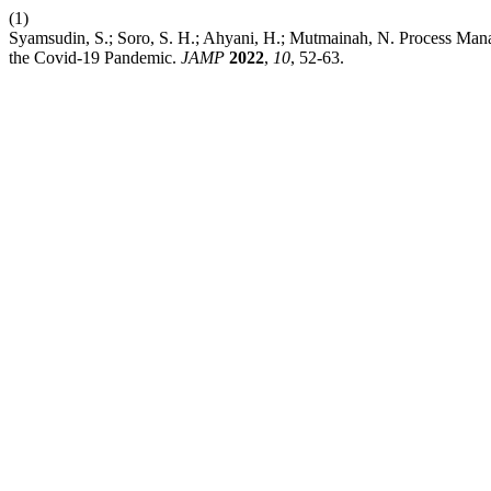
(1)
Syamsudin, S.; Soro, S. H.; Ahyani, H.; Mutmainah, N. Process Ma
the Covid-19 Pandemic.
JAMP
2022
,
10
, 52-63.