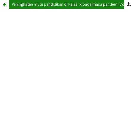
Peningkatan mutu pendidikan di kelas IX pada masa pandemi Covid-19