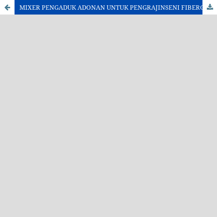
MIXER PENGADUK ADONAN UNTUK PENGRAJINSENI FIBERGLASS