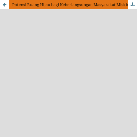
Potensi Ruang Hijau bagi Keberlangsungan Masyarakat Miskin Tepian Sungai Kahayan