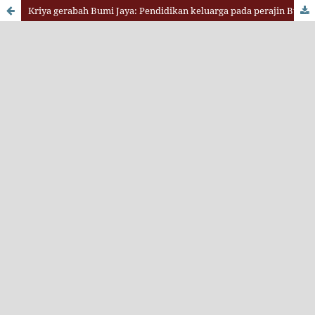
Kriya gerabah Bumi Jaya: Pendidikan keluarga pada perajin Bumi Jaya