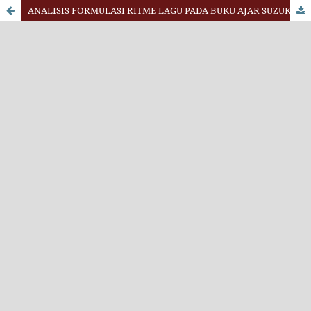
ANALISIS FORMULASI RITME LAGU PADA BUKU AJAR SUZUKI VIOLIN METHOD VOL. I