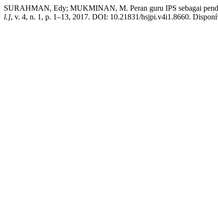
SURAHMAN, Edy; MUKMINAN, M. Peran guru IPS sebagai pendidik d
l.]
, v. 4, n. 1, p. 1–13, 2017. DOI: 10.21831/hsjpi.v4i1.8660. Disponí