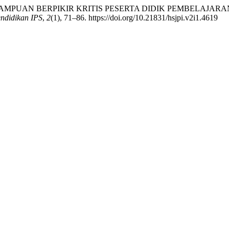
ATAN KEMAMPUAN BERPIKIR KRITIS PESERTA DIDIK PEMBELA
endidikan IPS
,
2
(1), 71–86. https://doi.org/10.21831/hsjpi.v2i1.4619