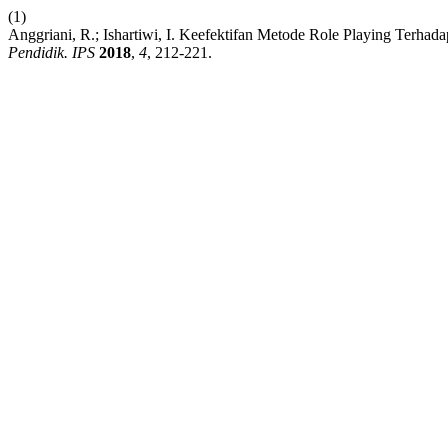
(1)
Anggriani, R.; Ishartiwi, I. Keefektifan Metode Role Playing Terh
Pendidik. IPS
2018
,
4
, 212-221.