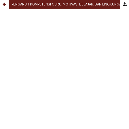
PENGARUH KOMPETENSI GURU, MOTIVASI BELAJAR, DAN LINGKUNGAN KELUARGA TERHADAP HASIL BELAJAR MATA PELAJARAN EKONOMI