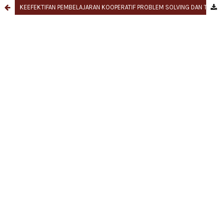
KEEFEKTIFAN PEMBELAJARAN KOOPERATIF PROBLEM SOLVING DAN TAI UNTUK MENINGKATKAN MINAT DAN HASIL BELAJAR IPS