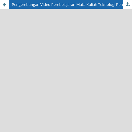
Pengembangan Video Pembelajaran Mata Kuliah Teknologi Pengawetan Makanan Materi Kacang Disko