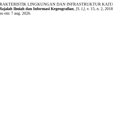
mini. KARAKTERISTIK LINGKUNGAN DAN INFRASTRUKTUR K
ajalah Ilmiah dan Informasi Kegeografian
,
[S. l.]
, v. 15, n. 2, 20
sso em: 7 aug. 2026.