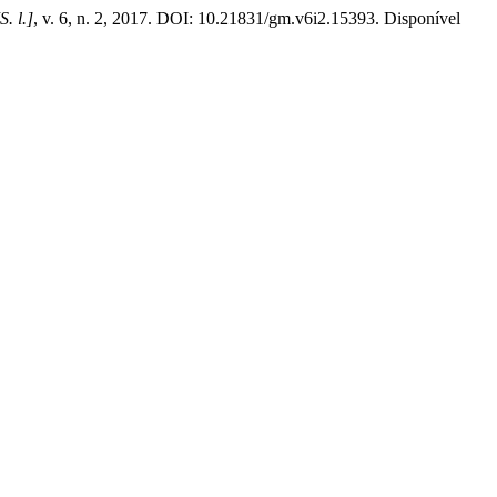
S. l.]
, v. 6, n. 2, 2017. DOI: 10.21831/gm.v6i2.15393. Disponível