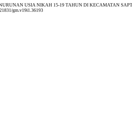
M PENURUNAN USIA NIKAH 15-19 TAHUN DI KECAMATAN 
10.21831/gm.v19i1.36193