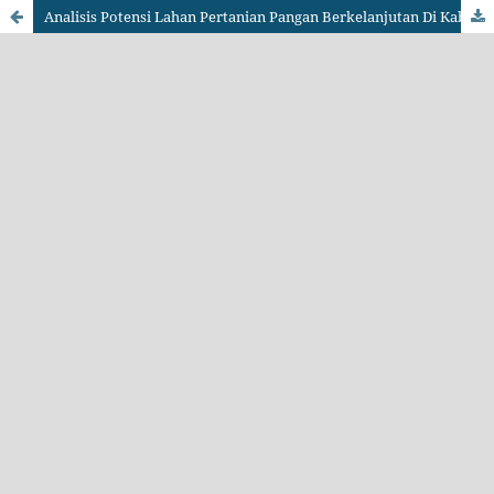
Analisis Potensi Lahan Pertanian Pangan Berkelanjutan Di Kabupaten Lamongan Tahun 2018